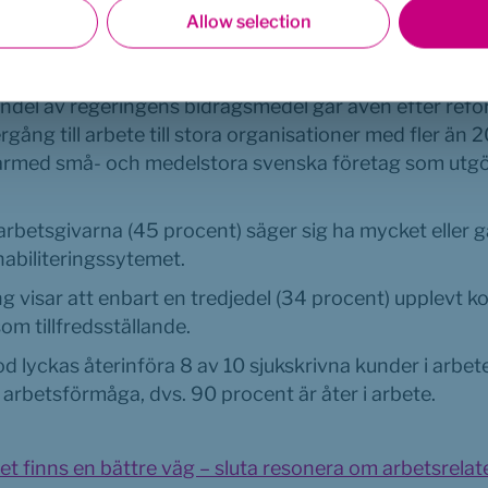
ist på egen kompetens” samt ”bristande kommunikation 
Allow selection
 upplever arbetsgivarna som de främsta utmaningarn
ohälsa.
ndel av regeringens bidragsmedel går även efter refo
ergång till arbete till stora organisationer med fler än 2
ärmed små- och medelstora svenska företag som utgör
rbetsgivarna (45 procent) säger sig ha mycket eller g
habiliteringssytemet.
visar att enbart en tredjedel (34 procent) upplevt k
m tillfredsställande.
 lyckas återinföra 8 av 10 sjukskrivna kunder i arbete 
 arbetsförmåga, dvs. 90 procent är åter i arbete.
et finns en bättre väg – sluta resonera om arbetsrelat