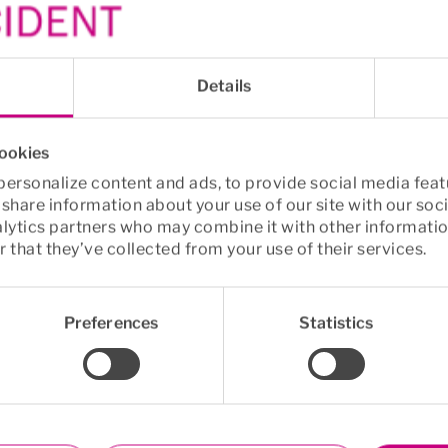
s brister i rehabiliteringsmodellen som drabbar små och
aterad ohälsa.
igt att regeringens rådande rehabiliteringsmodell inte 
Details
nställde har behov av. Målet bör vara att hjälpa männi
åga att leva ett hälsosamt och hållbart liv. Ytterst är 
cookies
en fråga om folkhälsa och samhällsekonomi, säger Mari
ersonalize content and ads, to provide social media feat
dent.
o share information about your use of our site with our soc
alytics partners who may combine it with other informatio
 annat:
 that they’ve collected from your use of their services.
 psykiska ohälsan ökar i samhället.
edarbetare (31 procent) i företag med 10–249 anställda
Preferences
Statistics
 arbetsrelaterad ohälsa i över två̊ veckor.
om haft minst en medarbetare sjukskriven för arbetsre
 om långtidsfrånvaro (över 60 dagar).