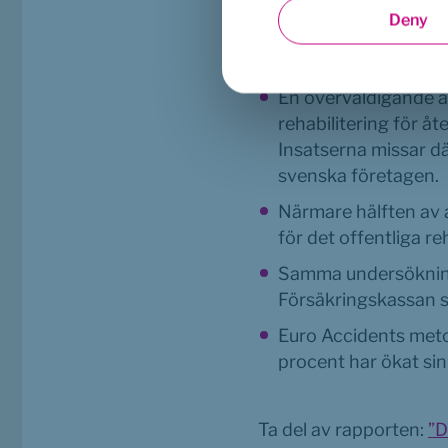
”Brist på tid”, ”br
Deny
Försäkringskassan”
vid arbetsrelaterad 
En överväldigande a
rehabilitering för åt
Insatserna missar d
svenska företagen.
Närmare hälften av a
för det offentliga re
Samma undersökning 
Försäkringskassan so
Euro Accidents metod
procent har ökat sin
Ta del av rapporten: 
”D