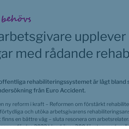
 behövs
rbetsgivare upplever 
ar med rådande reha
offentliga rehabiliteringssystemet är lågt bland 
ndersökning från Euro Accident.
en ny reform i kraft – Reformen om förstärkt rehabiliter
 förtydliga och utöka arbetsgivarens rehabiliteringsan
 finns en bättre väg – sluta resonera om arbetsrelater
som genomfördes 2022 bland över 300 företag med mell