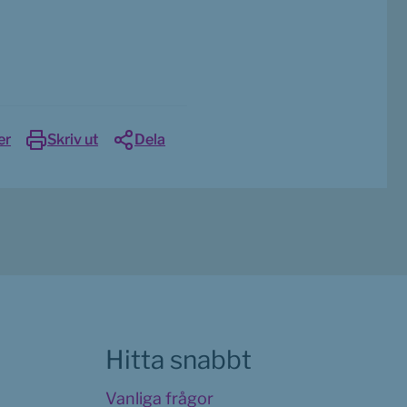
er
Skriv ut
Dela
Hitta snabbt
Vanliga frågor