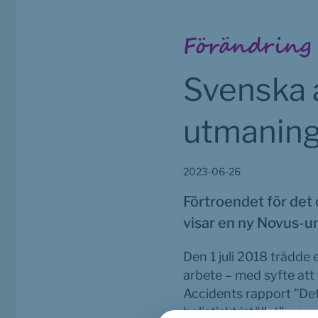
Förändring
Svenska a
utmaning
2023-06-26
Förtroendet för det 
visar en ny Novus-u
Den 1 juli 2018 trädde 
arbete – med syfte att
Accidents rapport ”Det
holistiskt istället”, 