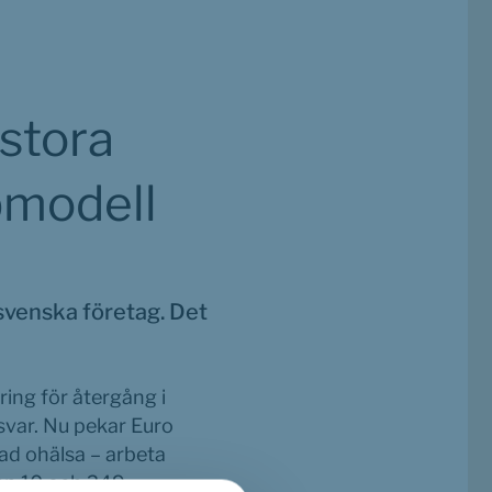
stora 
bmodell
svenska företag. Det 
ing för återgång i 
svar. Nu pekar Euro 
ad ohälsa – arbeta 
an 10 och 249 