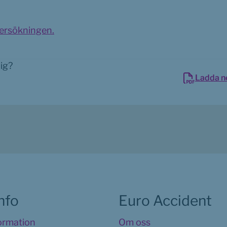
1.5 MB.
pdf, 2.7 MB.
rsökningen.
dig?
Ladda n
info
Euro Accident
formation
Om oss