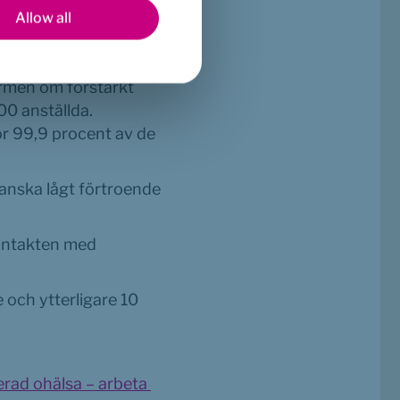
med koordinatorer på 
Allow all
a med rehabprocessen 
rmen om förstärkt 
00 anställda. 
 99,9 procent av de 
anska lågt förtroende 
ontakten med 
och ytterligare 10 
erad ohälsa – arbeta 