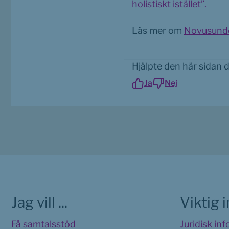
pdf, 
holistiskt istället”. 
Läs mer om 
Novusunde
Hjälpte den här sidan 
Ja
Nej
Jag vill ...
Viktig 
Få samtalsstöd
Juridisk in