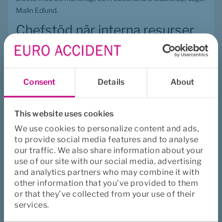
Malin Edlund.
Chefstöd när interna resurser 
saknas
När interna resurser inte räcker till kan hjälp utifrån vara 
avgörande. I Euro Accidents Sjukförsäkring PlanSjuk ingår 
Consent
Details
About
chefstöd i frågor som ofta är mest krävande: svåra samtal, 
konflikter, arbetsrätt, arbetsmiljö samt stöd vid risk för eller 
This website uses cookies
pågående sjukskrivning.
We use cookies to personalize content and ads,
– När chefer inte står ensamma i de svåraste delarna av 
to provide social media features and to analyse
ledarskapet skapas bättre förutsättningar för att stärka 
our traffic. We also share information about your
både arbetsmiljön och företagets resultat, avslutar Malin 
use of our site with our social media, advertising
Edlund.
and analytics partners who may combine it with
other information that you’ve provided to them
or that they’ve collected from your use of their
services.
Sjukförsäkring PlanSjuk