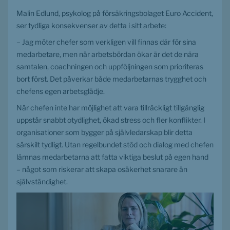
Malin Edlund, psykolog på försäkringsbolaget Euro Accident, 
ser tydliga konsekvenser av detta i sitt arbete:
– Jag möter chefer som verkligen vill finnas där för sina 
medarbetare, men när arbetsbördan ökar är det de nära 
samtalen, coachningen och uppföljningen som prioriteras 
bort först. Det påverkar både medarbetarnas trygghet och 
chefens egen arbetsglädje.
När chefen inte har möjlighet att vara tillräckligt tillgänglig 
uppstår snabbt otydlighet, ökad stress och fler konflikter. I 
organisationer som bygger på självledarskap blir detta 
särskilt tydligt. Utan regelbundet stöd och dialog med chefen 
lämnas medarbetarna att fatta viktiga beslut på egen hand 
– något som riskerar att skapa osäkerhet snarare än 
självständighet.