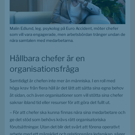
Malin Edlund, leg. psykolog på Euro Accident, möter chefer
som vill vara engagerade, men arbetsbördan tränger undan de
nära samtalen med medarbetarna.
Hållbara chefer är en 
organisationsfråga
Samtidigt är chefen inte mer än människa. I en roll med 
höga krav från flera håll är det lätt att sätta sina egna behov 
åt sidan, och även organisationer som vill stötta sina chefer 
saknar ibland tid eller resurser för att göra det fullt ut.
– För att chefer ska kunna finnas nära sina medarbetare och 
ge det stöd som behövs krävs rätt organisatoriska 
förutsättningar. Utan det blir det svårt att förena operativt 
arbete med ett mänskligt och relationsnära ledarskap, säger 