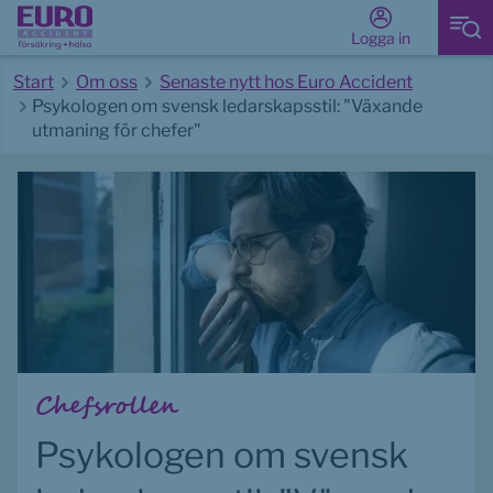
Logga in
Start
Om oss
Senaste nytt hos Euro Accident
Psykologen om svensk ledarskapsstil: "Växande
utmaning för chefer"
Start av huvudinnehåll
Chefsrollen
Psykologen om svensk 