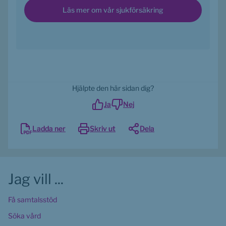
Läs mer om vår sjukförsäkring
Hjälpte den här sidan dig?
Ja
Nej
Ladda ner
Skriv ut
Dela
Jag vill ...
Få samtalsstöd
Söka vård