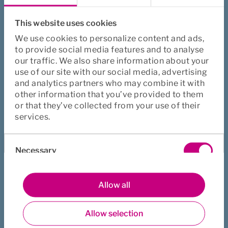
og Sverige.
This website uses cookies
I Sverige har vi kontorer i Stockholm, Göteborg, 
Örnsköldsvik, Malmö og Vaxjö. 
We use cookies to personalize content and ads,
to provide social media features and to analyse
En del av vår IT-virksomhet finnes også i Beograd.
our traffic. We also share information about your
use of our site with our social media, advertising
and analytics partners who may combine it with
other information that you’ve provided to them
or that they’ve collected from your use of their
services.
Consent
Necessary
Selection
Preferences
Allow all
Foto: Knut Neerland
Allow selection
Statistics