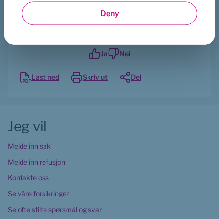
Deny
Marketing
Hjalp denne siden deg?
Ja
Nei
Last ned
Skriv ut
Del
Jeg vil
Melde inn sak
Melde inn refusjon
Kontakte oss
Se våre forsikringer
Se ofte stilte spørsmål og svar