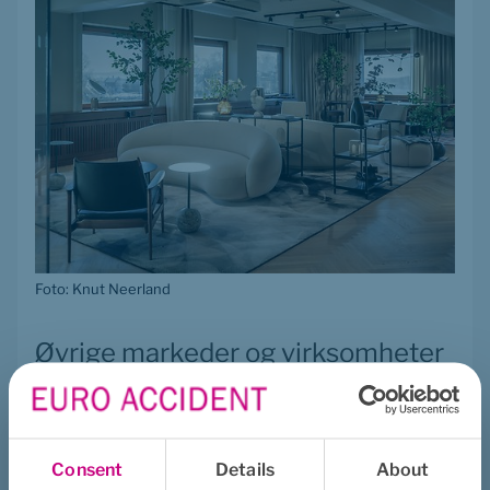
Foto: Knut Neerland
Øvrige markeder og virksomheter
Euro Accident er et svensk livsforsikringsselskap med 
virksomhet i markedene Sverige, Norge og Danmark. Vår 
virksomhet er organisert i felles stabsfunksjoner, sentrale 
Consent
Details
About
kontrollfunksjoner og landsorganisasjoner i Danmark, Norge 