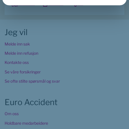
Last ned
Skriv ut
Del
Jeg vil
Melde inn sak
Melde inn refusjon
Kontakte oss
Se våre forsikringer
Se ofte stilte spørsmål og svar
Euro Accident
Om oss
Holdbare medarbeidere