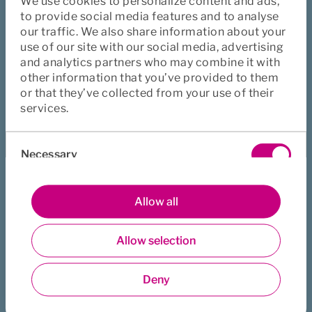
We use cookies to personalize content and ads,
saken min automatisk overført til
to provide social media features and to analyse
dere når vi har byttet selskap?
our traffic. We also share information about your
use of our site with our social media, advertising
and analytics partners who may combine it with
other information that you’ve provided to them
10. Jeg får ikke signert med BANKID
or that they’ve collected from your use of their
services.
Consent
11. Når får jeg tilbud om time?
Necessary
Selection
Preferences
Allow all
Allow selection
Statistics
Hjalp denne siden deg?
Deny
Ja
Nei
Marketing