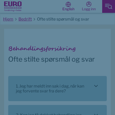
Logg inn
English
Hjem
Bedrift
Ofte stilte spørsmål og svar
Start av hovedinnhold
Behandlingsforsikring
Ofte stilte spørsmål og svar
1. Jeg har meldt inn sak i dag, når kan
jeg forvente svar fra dere?