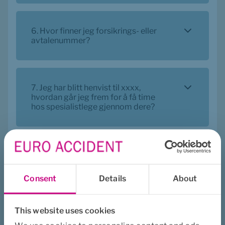
6. Hvor finner jeg forsikrings- eller
avtalenummer?
7. Jeg har blitt henvist til xxxx,
hvordan går jeg frem for å få time
hos spesialistlege gjennom dere?
8. Jeg har fått svar på bilde-
undersøkelse. Hva gjør jeg nå?
Consent
Details
About
This website uses cookies
9. Jeg har pågående behandling hos
et annet forsikringsselskap, blir