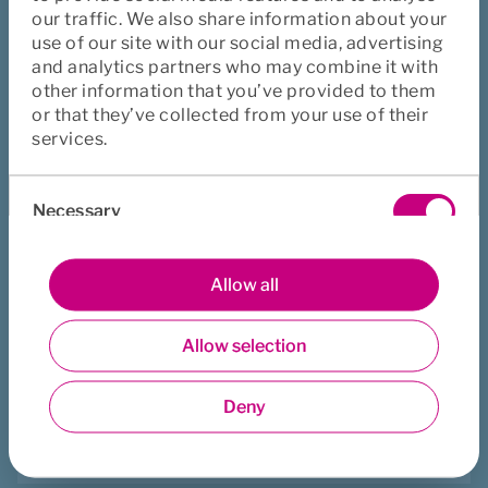
our traffic. We also share information about your
use of our site with our social media, advertising
and analytics partners who may combine it with
Vennligst ikke send sensitiv informasjon via dette skjemaet
other information that you’ve provided to them
or that they’ve collected from your use of their
services.
Ja, jeg har lest personvernreglene for
.
Consent
Euro Accident
Necessary
Selection
Preferences
Allow all
Allow selection
Hjalp denne siden deg?
Statistics
Ja
Nei
Deny
Marketing
Last ned
Skriv ut
Del