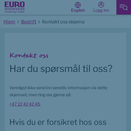
Logg inn
English
Hjem
Bedrift
Kontakt oss skjema
Start av hovedinnhold
Kontakt oss
Har du spørsmål til oss?
Vennligst ikke send inn sensitiv informasjon via dette 
skjemaet, men ring oss gjerne på:
+47 22 42 42 45
.
Hvis du er forsikret hos oss