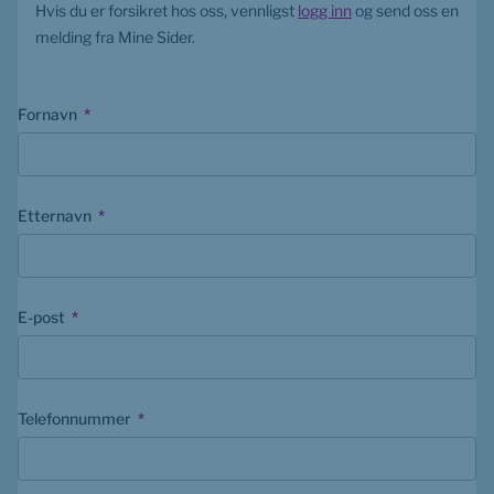
Hvis du er forsikret hos oss, vennligst 
logg inn
 og send oss ​​en 
melding fra Mine Sider.
(mandatory)
Fornavn
*
(mandatory)
Etternavn
*
(mandatory)
E-post
*
(mandatory)
Telefonnummer
*