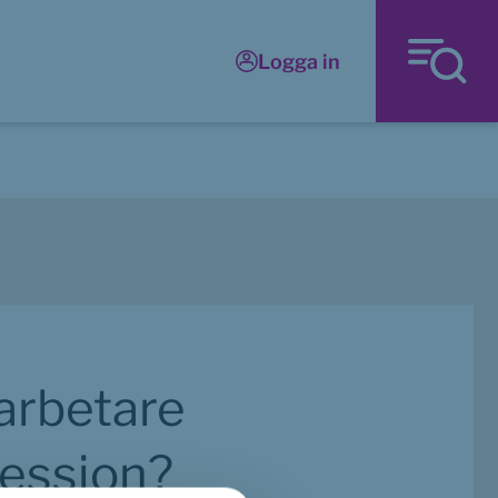
Logga in
rbetare 
ression?