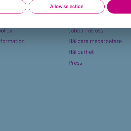
Allow selection
llkor
Appen
Vår organisation
policy
Jobba hos oss
information
Hållbara medarbetare
Hållbarhet
Press