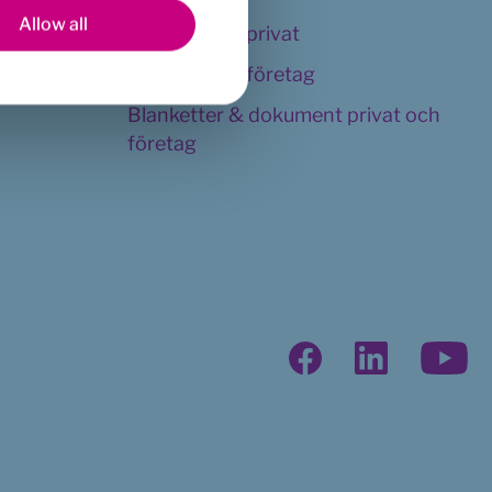
Allow all
Kundservice privat
Kundservice företag
Blanketter & dokument privat och 
företag