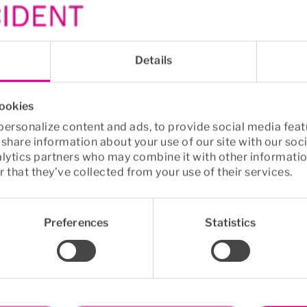
s psykolog eller psykoterapeut för utmattningsdepressi
ven andra insatser kan bli aktuella. Det är alltid rehabi
Details
om vilka åtgärder som behövs.
cookies
ersonalize content and ads, to provide social media feat
o share information about your use of our site with our soc
alytics partners who may combine it with other informatio
 that they’ve collected from your use of their services.
Preferences
Statistics
info
Euro Accident
formation
Om oss