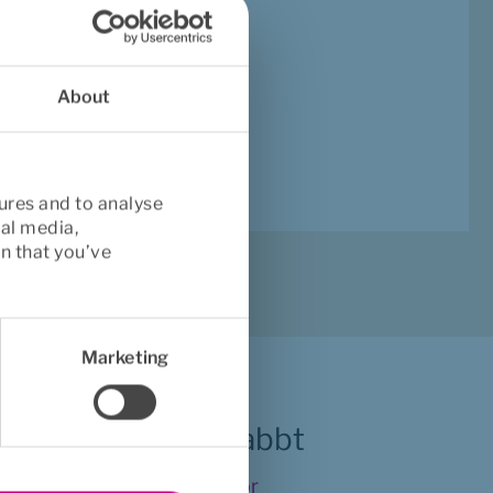
on (utbrändhet), 
literingskoordinatorn 
About
ures and to analyse
ial media,
n that you’ve
Marketing
Hitta snabbt
Vanliga frågor