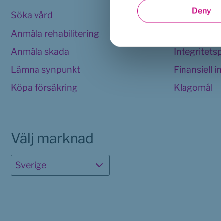
Deny
Söka vård
Användarvi
Anmäla rehabilitering
Cookies 
Anmäla skada
Integritets
Lämna synpunkt
Finansiell 
Köpa försäkring
Klagomål
Välj marknad
Sverige