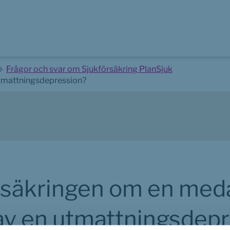
Frågor och svar om Sjukförsäkring PlanSjuk
utmattningsdepression?
örsäkringen om en meda
av en utmattningsdep