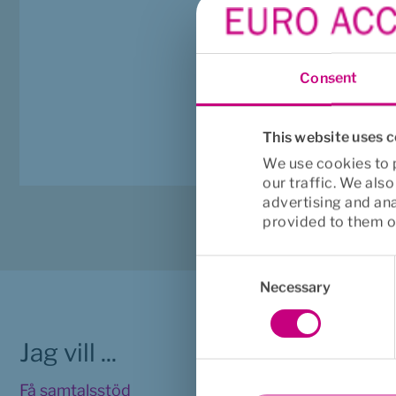
Ja, det ingår besök ho
stress eller liknande. Ä
Consent
som gör bedömningen 
This website uses 
We use cookies to p
our traffic. We als
advertising and an
provided to them or
Consent
Selection
Necessary
Jag vill ...
Viktig 
Få samtalsstöd
Juridisk in