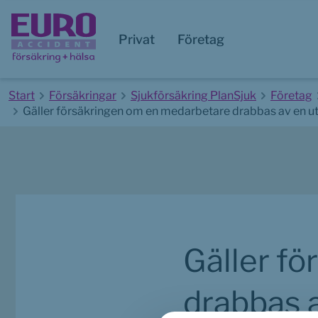
Privat
Företag
Start
Försäkringar
Sjukförsäkring PlanSjuk
Företag
Gäller försäkringen om en medarbetare drabbas av en 
Start av huvudinnehåll
Gäller f
drabbas 