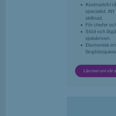
Kostnadsfri r
specialist. Att
skillnad.
För chefer och
Stöd och åtgär
sjukskriven.
Ekonomisk ersä
långtidssjuksk
Läs mer om vår s