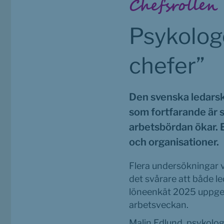
Chefsrollen
Psykolog
chefer”
Den svenska ledarska
som fortfarande är 
arbetsbördan ökar. 
och organisationer. 
Flera undersökningar vi
det svårare att både l
löneenkät 2025 uppger n
arbetsveckan.
Malin Edlund, psykolog