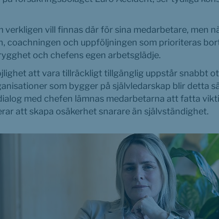
 verkligen vill finnas där för sina medarbetare, men n
n, coachningen och uppföljningen som prioriteras bort 
ygghet och chefens egen arbetsglädje.
ighet att vara tillräckligt tillgänglig uppstår snabbt ot
rganisationer som bygger på självledarskap blir detta sär
ialog med chefen lämnas medarbetarna att fatta vikti
rar att skapa osäkerhet snarare än självständighet.