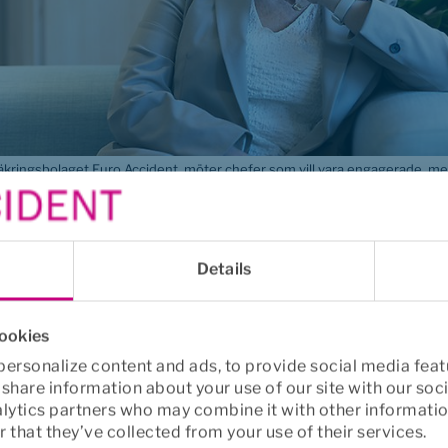
säkringsbolaget Euro Accident, möter chefer som vill vara engagerade, 
fer är en organisationsfråga
Details
 mer än människa. I en roll med höga krav från flera hål
n, och även organisationer som vill stötta sina chefer s
cookies
 fullt ut.
ersonalize content and ads, to provide social media feat
o share information about your use of our site with our soc
unna finnas nära sina medarbetare och ge det stöd som
alytics partners who may combine it with other informatio
ttningar. Utan det blir det svårt att förena operativt a
 that they’ve collected from your use of their services.
snära ledarskap, säger Malin Edlund.