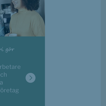
vi gör
rbetare 
ch 
a 
företag 