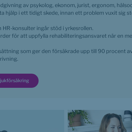
ådgivning av psykolog, ekonom, jurist, ergonom, häls
 ta hjälp i ett tidigt skede, innan ett problem vuxit sig st
 HR-konsulter ingår stöd i yrkesrollen.
der för att uppfylla rehabiliteringsansvaret när en med
ttning som ger den försäkrade upp till 90 procent av s
rivning.
jukförsäkring