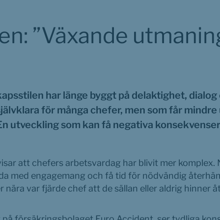
en: ”Växande utmaning 
psstilen har länge byggt på delaktighet, dialog 
självklara för många chefer, men som får mindre
En utveckling som kan få negativa konsekvenser
sar att chefers arbetsvardag har blivit mer komplex. N
eda med engagemang och få tid för nödvändig återhäm
ära var fjärde chef att de sällan eller aldrig hinner å
 på försäkringsbolaget Euro Accident, ser tydliga kons