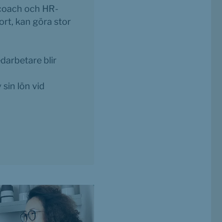
ocoach och HR-
ort, kan göra stor 
arbetare blir 
in lön vid 