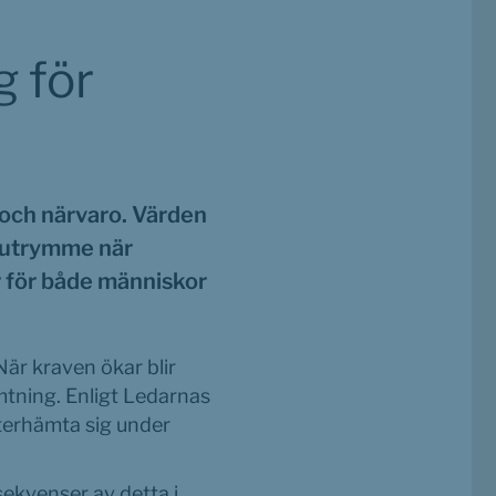
för 
och närvaro. Värden 
 utrymme när 
 för både människor 
är kraven ökar blir 
tning. Enligt Ledarnas 
terhämta sig under 
ekvenser av detta i 