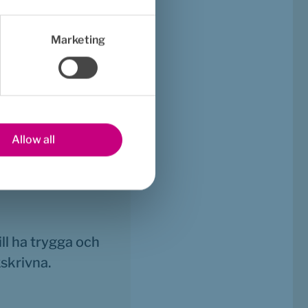
Marketing
ccidents 
ra samtal, konflikter, 
ättre förutsättningar 
Allow all
d.
l ha trygga och 
kskrivna.