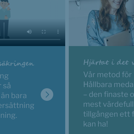
Hjärtat i det 
säkringen
Vår metod för 
ng 
Hållbara meda
 så 
– den finaste o
än bara 
mest värdefull
rsättning 
tillgången ett 
vning.
kan ha!