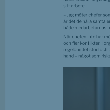
sitt arbete:
– Jag möter chefer som
är det de nära samtale
både medarbetarnas tr
När chefen inte har möjl
och fler konflikter. I o
regelbundet stöd och d
hand – något som riske