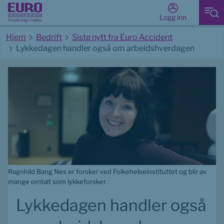
Logg inn
Hjem
Bedrift
Siste nytt fra Euro Accident
Lykkedagen handler også om arbeidshverdagen
Start av hovedinnhold
Ragnhild Bang Nes er forsker ved Folkehelseinstituttet og blir av
mange omtalt som lykkeforsker.
Lykkedagen handler også 