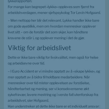
lykkerapporten. 
For mange kan begrepet «lykke» oppleves som fjernt fra 
arbeidshverdagen, mener sjefspsykolog Tor Levin Hofgaard.
– Men nettopp her blir det relevant. Lykke handler ikke bare 
om gode øyeblikk, men om hvordan mennesker opplever 
livet sitt – om de forstår det som skjer, kan håndtere 
kravene de står i, og opplever mening i det de gjør.
Viktig for arbeidslivet
Dette er ikke bare viktig for livskvalitet, men også for helse 
og arbeidsevne over tid.
– I Euro Accident er vi mindre opptatt av å «skape lykke», og 
mer opptatt av å bidra til holdbare medarbeidere. Når 
mennesker over tid mister opplevelsen av forståelse, 
håndterbarhet og mening, ser vi konsekvensene: økt 
sykefravær, lavere mestring og i verste fall utenforskap fra 
arbeidslivet, sier Hofgaard. 
Han understreker at dette ikke bare er et individuelt ansvar: