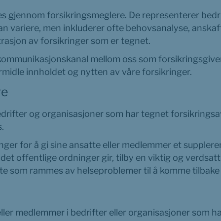
es gjennom forsikringsmeglere. De representerer bedrif
 variere, men inkluderer ofte behovsanalyse, anskaffel
rasjon av forsikringer som er tegnet.
kommunikasjonskanal mellom oss som forsikringsgiver 
rmidle innholdet og nytten av våre forsikringer.
re
drifter og organisasjoner som har tegnet forsikringsav
.
inger for å gi sine ansatte eller medlemmer et supplere
et offentlige ordninger gir, tilby en viktig og verdsatt
atte som rammes av helseproblemer til å komme tilbake 
ller medlemmer i bedrifter eller organisasjoner som ha