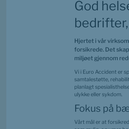
God helse
bedrifter
Hjertet i vår virkso
forsikrede. Det skap
miljøet gjennom red
Vi i Euro Accident er sp
samtalestøtte, rehabili
planlagt spesialisthels
ulykke eller sykdom.
Fokus på bæ
Vårt mål er at forsikr