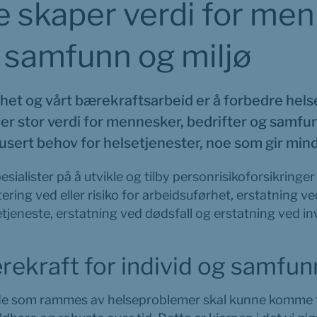
 skaper verdi for menn
, samfunn og miljø
mhet og vårt bærekraftsarbeid er å forbedre helsen
er stor verdi for mennesker, bedrifter og samfun
usert behov for helsetjenester, noe som gir min
esialister på å utvikle og tilby personrisikoforsikringer
tering ved eller risiko for arbeidsuførhet, erstatning ve
etjeneste, erstatning ved dødsfall og erstatning ved inv
rekraft for individ og samfun
ede som rammes av helseproblemer skal kunne komme til