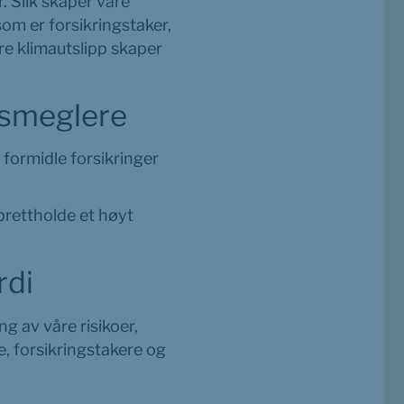
. Slik skaper våre 
om er forsikringstaker, 
e klimautslipp skaper 
gsmeglere
formidle forsikringer 
prettholde et høyt 
rdi
g av våre risikoer, 
, forsikringstakere og 