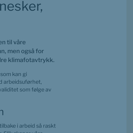
esker, 
 til våre 
n, men også for 
dre klimafotavtrykk.
 som kan gi 
d arbeidsuførhet, 
aliditet som følge av 
n
bake i arbeid så raskt 