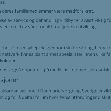
ss.
så deres familiemedlemmer være medforsikret.
se av service og behandling vi tilbyr er svært viktig fo
 er en del av vår produkt- og tjenesteutvikling.
r helse- eller sykepleie gjennom sin forsikring, benytte
rt nettverk finnes blant annet spesialister innen ulike f
kologer.
 oss også oppdatert på medisinsk og medisinteknisk u
sjoner
eorganisasjoner i Danmark, Norge og Sverige er viktig
, og for å delta i forum hvor felles utfordringer disku