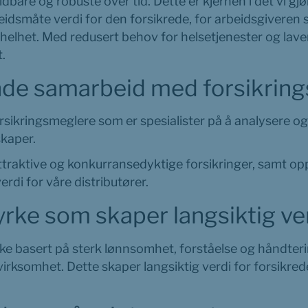
bare og robuste over tid. Dette er kjernen i det vi gjør
eidsmåte verdi for den forsikrede, for arbeidsgiveren s
elhet. Med redusert behov for helsetjenester og laver
t.
de samarbeid med forsikrin
sikringsmeglere som er spesialister på å analysere og 
skaper.
attraktive og konkurransedyktige forsikringer, samt op
erdi for våre distributører.
tyrke som skaper langsiktig ve
yrke basert på sterk lønnsomhet, forståelse og håndterin
irksomhet. Dette skaper langsiktig verdi for forsikrede