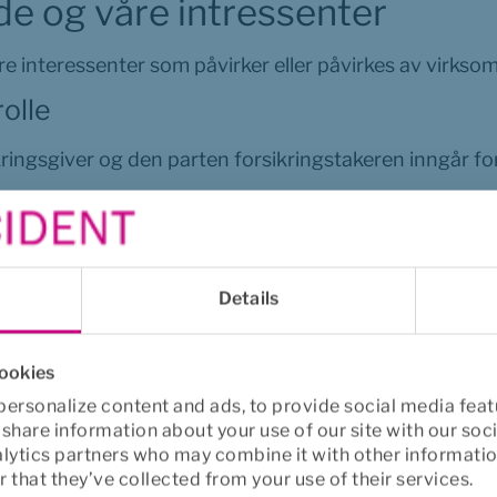
de og våre intressenter
re interessenter som påvirker eller påvirkes av virkso
olle
kringsgiver og den parten forsikringstakeren inngår fo
sikringstakere og forsikrede når de har spørsmål om si
r de skal bruke eller få erstatning fra forsikringen sin.
taktene med de helseaktørene og distributørene vi s
Details
sen for vår sykeforsikring inngår også støtte til arbei
t regelmessig tilbakemelding under prosessen.
cookies
ersonalize content and ads, to provide social media feat
o share information about your use of our site with our soc
er med gjenforsikringsselskaper som tar over deler av 
alytics partners who may combine it with other informatio
n. Ved skade erstatter gjenforsikringsselskapet Euro A
 that they’ve collected from your use of their services.