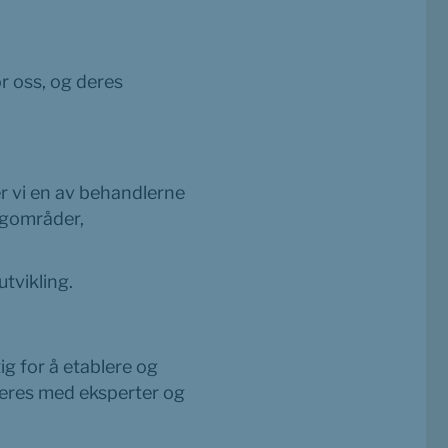
r oss, og deres 
r vi en av behandlerne 
agområder, 
tvikling.
 for å etablere og 
teres med eksperter og 