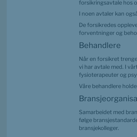
forsikringsavtale hos o
I noen avtaler kan og
De forsikredes opplevel
forventninger og behov
Behandlere
Når en forsikret trenge
vi har avtale med. I vå
fysioterapeuter og psy
Våre behandlere holder
Bransjeorganisa
Samarbeidet med bransj
følge bransjestandarder
bransjekolleger.