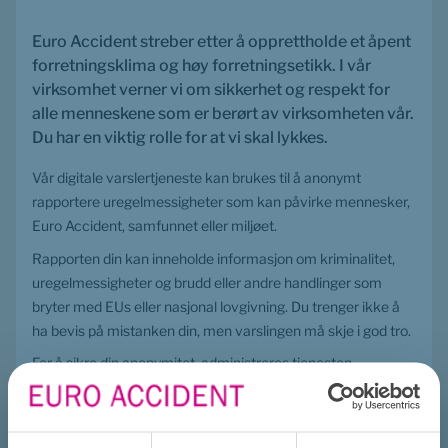
Euro Accident streber etter å opprettholde et åpent 
forretningsklima og høy forretningsetikk. I vår 
virksomhet verner vi om sikkerhet og respekt for 
alle menneskene som er berørt av virksomheten vår. 
Du har en viktig rolle for at vi skal lykkes.
Vår digitale varslertjeneste kan brukes til å anonymt 
rapportere uregelmessigheter som kan påvirke mennesker, 
Euro Accident, samfunnet eller miljøet.
Rapporten din kan inneholde informasjon om kriminalitet, 
uregelmessigheter og brudd eller andre handlinger som 
bryter med EUs eller nasjonal lovgivning. Du trenger ikke å 
ha bevis på mistanken din, men varslingen må skje i god tro.
For å sikre din anonymitet, administreres tjenesten, 
WhistleB, av en ekstern part, Whistleblowing Centre. 
Kommunikasjonskanalen er kryptert og passordbeskyttet. 
Alle meldinger behandles konfidensielt.