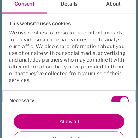
Consent
Details
About
Rapporter her
This website uses cookies
We use cookies to personalize content and ads,
to provide social media features and to analyse
Hjalp denne siden deg?
our traffic. We also share information about your
use of our site with our social media, advertising
Ja
Nei
and analytics partners who may combine it with
other information that you’ve provided to them
Last ned
Skriv ut
Del
or that they’ve collected from your use of their
services.
Consent
Jeg vil
Necessary
Selection
Melde inn sak
Preferences
Allow all
Melde inn refusjon
Kontakte oss