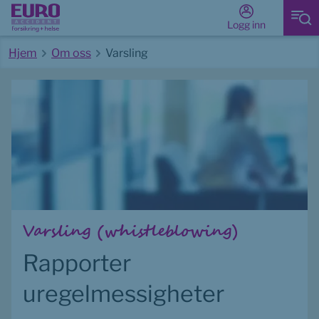
Logg inn
Hjem
Om oss
Varsling
Start av hovedinnhold
Varsling (whistleblowing)
Rapporter 
uregelmessigheter