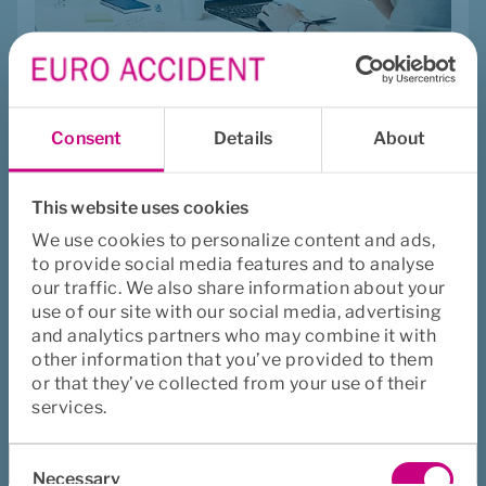
Mindre företag
S
jukfrånvaro kan vara extra 
Consent
Details
About
utmanande för små företag. 
Genom att förstå 
This website uses cookies
utmaningarna kan du fatta 
We use cookies to personalize content and ads,
kloka beslut.
to provide social media features and to analyse
our traffic. We also share information about your
use of our site with our social media, advertising
and analytics partners who may combine it with
other information that you’ve provided to them
or that they’ve collected from your use of their
Att överväga
services.
När du ska köpa 
Consent
försäkring
Necessary
Selection