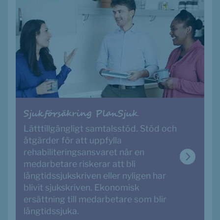
Sjukförsäkring PlanSjuk 
Lätttillgängligt samtalsstöd. Stöd och 
åtgärder för att uppfylla 
rehabiliteringsansvaret när en 
medarbetare riskerar att bli 
långtidssjukskriven eller nyligen har 
blivit sjukskriven. Ekonomisk 
ersättning till medarbetare som blir 
långtidssjuka. 